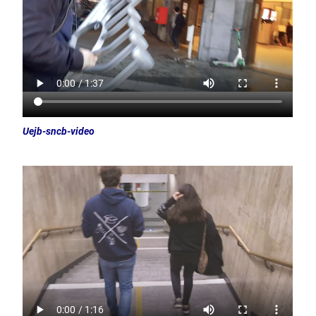
Uejb-sncb-video